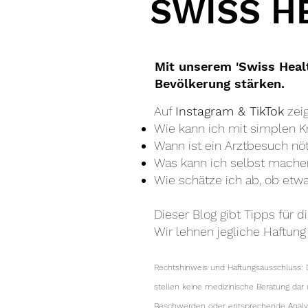
SWISS H
Mit unserem 'Swiss Heal
Bevölkerung stärken.​​
Auf
Instagram & TikTok
zeig
Wie kann ich mit simplen K
Wann ist ein Arztbesuch nöt
Was kann ich selbst mache
Wie schätze ich ab, ob etwa
Dieser Blog gibt Tipps für 
Wir lehnen jegliche Haftun
Rechtshinweis und Haftungsausschluss: D
stellen keine medizinische Beratung dar
Beschwerden oder entsprechende Analysen