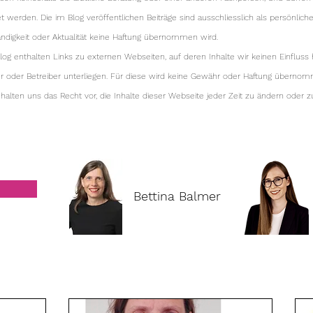
erden. Die im Blog veröffentlichen Beiträge sind ausschliesslich als persönlic
ständigkeit oder Aktualität keine Haftung übernommen wird.
log enthalten Links zu externen Webseiten, auf deren Inhalte wir keinen Einfluss
er oder Betreiber unterliegen. Für diese wird keine Gewähr oder Haftung überno
alten uns das Recht vor, die Inhalte dieser Webseite jeder Zeit zu ändern oder zu
Bettina Balmer