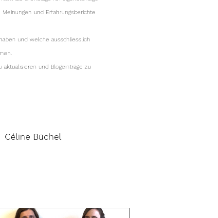
he Meinungen und Erfahrungsberichte
 haben und welche ausschliesslich
mmen.
 aktualisieren und Blogeinträge zu
Céline Büchel