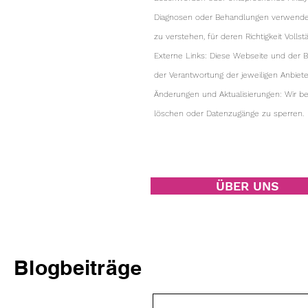
Diagnosen oder Behandlungen verwendet w
zu verstehen, für deren Richtigkeit Voll
Externe Links: Diese Webseite und der B
der Verantwortung der jeweiligen Anbiet
Änderungen und Aktualisierungen: Wir beh
löschen oder Datenzugänge zu sperren.
ÜBER UNS
Blogbeiträg
e