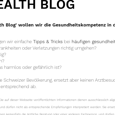
EALTH BLOG
th Blog' wollen wir die Gesundheitskompetenz in 
en wir einfache
Tipps & Tricks
bei
häufigen gesundheit
rankheiten oder Verletzungen richtig umgehen?
ig?
n?
s harmlos oder gefährlich ist?
die Schweizer Bevölkerung, ersetzt aber keinen Arztbesu
g entsprechend ab.
ie auf dieser Webseite veröffentlichten Informationen dienen ausschliesslich a
 und dürfen nicht als entsprechende Empfehlungen interpretiert werden. Sie erse
 keinesfalls die ärztliche Beratung oder einer anderen Fachperson, und dürfen n