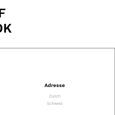
F
OK
Adresse
Zürich
Schweiz